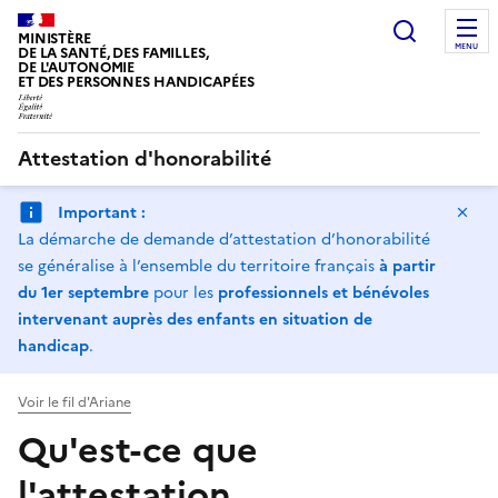
Panneau de gestion des cookies
Recherc
MINISTÈRE
MENU
DE LA SANTÉ, DES FAMILLES,
DE L'AUTONOMIE
ET DES PERSONNES HANDICAPÉES
Attestation d'honorabilité
Ma
Important :
La démarche de demande d’attestation d’honorabilité
se généralise à l’ensemble du territoire français
à partir
du 1er septembre
pour les
professionnels et bénévoles
intervenant auprès des enfants en situation de
handicap
.
Voir le fil d'Ariane
Qu'est-ce que
l'attestation