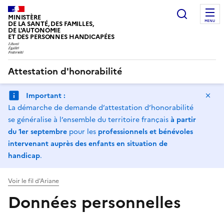
Panneau de gestion des cookies
Recherc
MINISTÈRE
MENU
DE LA SANTÉ, DES FAMILLES,
DE L'AUTONOMIE
ET DES PERSONNES HANDICAPÉES
Attestation d'honorabilité
Ma
Important :
La démarche de demande d’attestation d’honorabilité
se généralise à l’ensemble du territoire français
à partir
du 1er septembre
pour les
professionnels et bénévoles
intervenant auprès des enfants en situation de
handicap
.
Voir le fil d'Ariane
Données personnelles