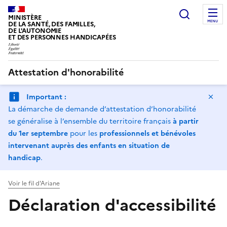
Panneau de gestion des cookies
Recherc
MINISTÈRE
MENU
DE LA SANTÉ, DES FAMILLES,
DE L'AUTONOMIE
ET DES PERSONNES HANDICAPÉES
Attestation d'honorabilité
Ma
Important :
La démarche de demande d’attestation d’honorabilité
se généralise à l’ensemble du territoire français
à partir
du 1er septembre
pour les
professionnels et bénévoles
intervenant auprès des enfants en situation de
handicap
.
Voir le fil d'Ariane
Déclaration d'accessibilité