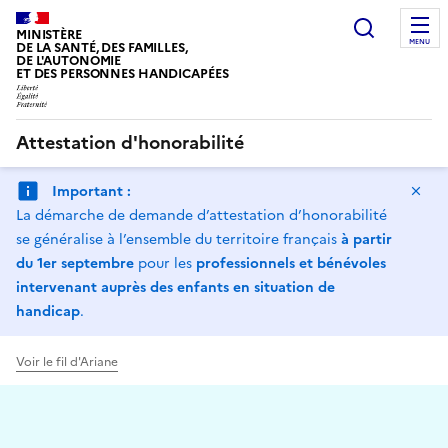
Panneau de gestion des cookies
Recherc
MINISTÈRE
MENU
DE LA SANTÉ, DES FAMILLES,
DE L'AUTONOMIE
ET DES PERSONNES HANDICAPÉES
Attestation d'honorabilité
Ma
Important :
La démarche de demande d’attestation d’honorabilité
se généralise à l’ensemble du territoire français
à partir
du 1er septembre
pour les
professionnels et bénévoles
intervenant auprès des enfants en situation de
handicap
.
Voir le fil d'Ariane